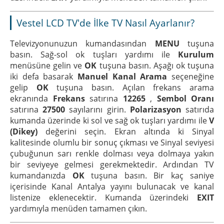
Vestel LCD TV'de İlke TV Nasıl Ayarlanır?
Televizyonunuzun kumandasından
MENU
tuşuna
basın. Sağ-sol ok tuşları yardımı ile
Kurulum
menüsüne gelin ve
OK
tuşuna basın. Aşağı ok tuşuna
iki defa basarak
Manuel Kanal Arama
seçeneğine
gelip
OK
tuşuna basın. Açılan frekans arama
ekranında
Frekans
satırına
12265
,
Sembol Oranı
satırına
27500
sayılarını girin.
Polarizasyon
satırıda
kumanda üzerinde ki sol ve sağ ok tuşları yardımı ile
V
(Dikey)
değerini seçin. Ekran altında ki Sinyal
kalitesinde olumlu bir sonuç çıkması ve Sinyal seviyesi
çubuğunun sarı renkle dolması veya dolmaya yakın
bir seviyeye gelmesi gerekmektedir. Ardından TV
kumandanızda
OK
tuşuna basın. Bir kaç saniye
içerisinde Kanal Antalya yayını bulunacak ve kanal
listenize eklenecektir. Kumanda üzerindeki
EXIT
yardımıyla menüden tamamen çıkın.