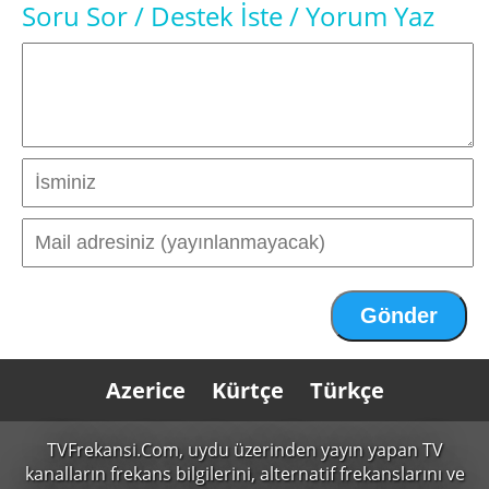
Soru Sor / Destek İste / Yorum Yaz
Azerice
Kürtçe
Türkçe
TVFrekansi.Com,
uydu üzerinden yayın yapan TV
kanalların frekans bilgilerini, alternatif frekanslarını ve