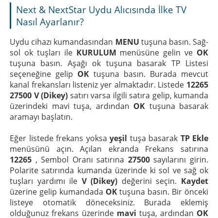
Next & NextStar Uydu Alıcısında İlke TV
Nasıl Ayarlanır?
Uydu cihazı kumandasından
MENU
tuşuna basın. Sağ-
sol ok tuşları ile
KURULUM
menüsüne gelin ve
OK
tuşuna basın. Aşağı ok tuşuna basarak TP Listesi
seçeneğine gelip
OK
tuşuna basın. Burada mevcut
kanal frekansları listeniz yer almaktadır. Listede
12265
27500 V (Dikey)
satırı varsa ilgili satıra gelip, kumanda
üzerindeki mavi tuşa, ardından
OK
tuşuna basarak
aramayı başlatın.
Eğer listede frekans yoksa
yeşil
tuşa basarak
TP Ekle
menüsünü açın. Açılan ekranda Frekans satırına
12265
, Sembol Oranı satırına
27500
sayılarını girin.
Polarite satırında kumanda üzerinde ki sol ve sağ ok
tuşları yardımı ile
V (Dikey)
değerini seçin.
Kaydet
üzerine gelip kumandada
OK
tuşuna basın. Bir önceki
listeye otomatik döneceksiniz. Burada eklemiş
olduğunuz frekans üzerinde
mavi
tuşa, ardından
OK