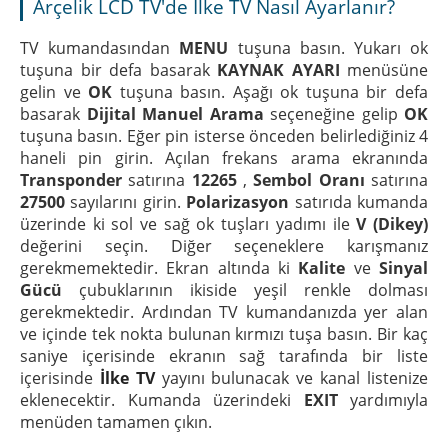
Arçelik LCD TV'de İlke TV Nasıl Ayarlanır?
TV kumandasından
MENU
tuşuna basın. Yukarı ok
tuşuna bir defa basarak
KAYNAK AYARI
menüsüne
gelin ve
OK
tuşuna basın. Aşağı ok tuşuna bir defa
basarak
Dijital Manuel Arama
seçeneğine gelip
OK
tuşuna basın. Eğer pin isterse önceden belirlediğiniz 4
haneli pin girin. Açılan frekans arama ekranında
Transponder
satırına
12265
,
Sembol Oranı
satırına
27500
sayılarını girin.
Polarizasyon
satırıda kumanda
üzerinde ki sol ve sağ ok tuşları yadımı ile
V (Dikey)
değerini seçin. Diğer seçeneklere karışmanız
gerekmemektedir. Ekran altında ki
Kalite
ve
Sinyal
Gücü
çubuklarının ikiside yeşil renkle dolması
gerekmektedir. Ardından TV kumandanızda yer alan
ve içinde tek nokta bulunan kırmızı tuşa basın. Bir kaç
saniye içerisinde ekranın sağ tarafında bir liste
içerisinde
İlke TV
yayını bulunacak ve kanal listenize
eklenecektir. Kumanda üzerindeki
EXIT
yardımıyla
menüden tamamen çıkın.