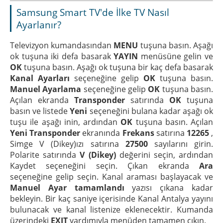
Samsung Smart TV'de İlke TV Nasıl
Ayarlanır?
Televizyon kumandasından
MENU
tuşuna basın. Aşağı
ok tuşuna iki defa basarak
YAYIN
menüsüne gelin ve
OK
tuşuna basın. Aşağı ok tuşuna bir kaç defa basarak
Kanal Ayarları
seçeneğine gelip
OK
tuşuna basın.
Manuel Ayarlama
seçeneğine gelip
OK
tuşuna basın.
Açılan ekranda
Transponder
satırında
OK
tuşuna
basın ve listede
Yeni
seçeneğini bulana kadar aşağı ok
tuşu ile aşağı inin, ardından
OK
tuşuna basın. Açılan
Yeni Transponder
ekranında
Frekans
satırına
12265
,
Simge V (Dikey)ızı satırına
27500
sayılarını girin.
Polarite satırında
V (Dikey)
değerini seçin, ardından
Kaydet seçeneğini seçin. Çıkan ekranda
Ara
seçeneğine gelip seçin. Kanal araması başlayacak ve
Manuel Ayar tamamlandı
yazısı çıkana kadar
bekleyin. Bir kaç saniye içerisinde Kanal Antalya yayını
bulunacak ve kanal listenize eklenecektir. Kumanda
üzerindeki
EXIT
yardımıyla menüden tamamen çıkın.